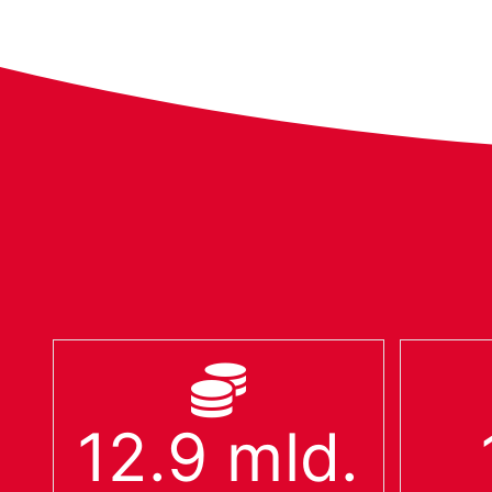
12.9
mld.