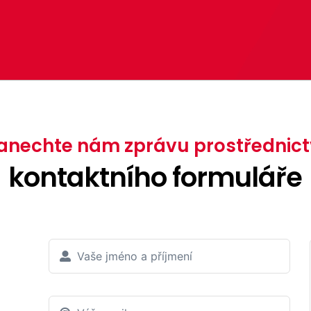
anechte nám zprávu prostřednict