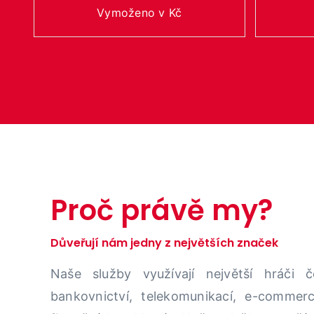
Vymoženo v Kč
Proč právě my?
Důveřují nám jedny z největších značek
Naše služby využívají
největší hráči 
bankovnictví,
telekomunikací, e-
commer