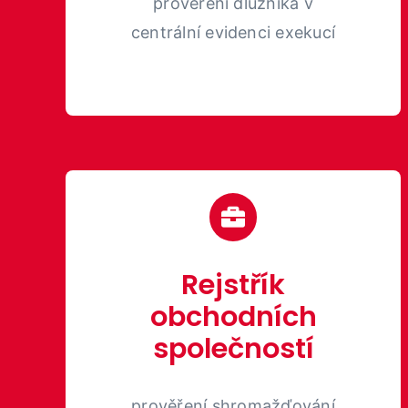
prověření dlužníka v
centrální evidenci exekucí
Rejstřík
obchodních
společností
prověření shromažďování