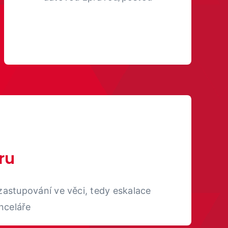
ru
zastupování ve věci,
tedy eskalace
nceláře