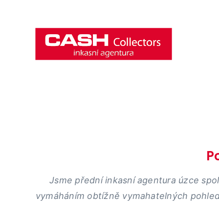
Přeskočit
na
obsah
P
Jsme přední inkasní agentura úzce spo
vymáháním obtížně vymahatelných pohled