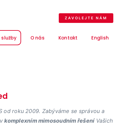
ZAVOLEJTE NÁM
 služby
O nás
Kontakt
English
ed
S od roku 2009
. Z
abýváme se správou a
 v
komplexním mimosoudním řešení
Vašich