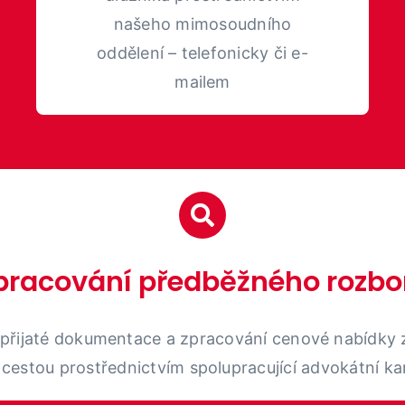
našeho mimosoudního
oddělení – telefonicky či e-
mailem
pracování
předběžného rozbo
přijaté dokumentace a zpracování cenové nabídky 
 cestou prostřednictvím spolupracující advokátní ka