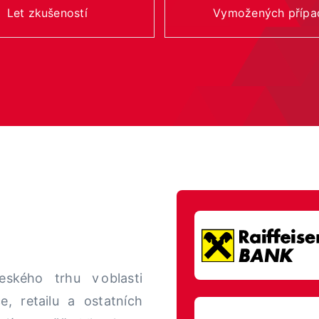
Let zkušeností
Vymožených přípa
českého trhu v
oblasti
ce
, retailu a ostatních