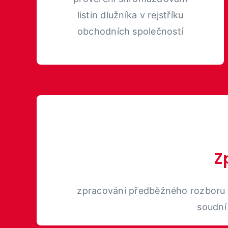
listin dlužníka v rejstříku
obchodních společností
Z
zpracování předběžného rozboru 
soudní