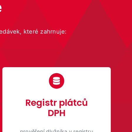
e
edávek, které zahrnuje:
Registr plátců
DPH
prověření dlužníka v registru