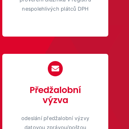
nespolehlivých plátců DPH
Předžalobní
výzva
odeslání předžalobní výzvy
datovou zprávou/poštou