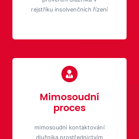
rejstříku insolvenčních řízení
Mimosoudní
proces
mimosoudní kontaktování
dlužníka prostřednictvím