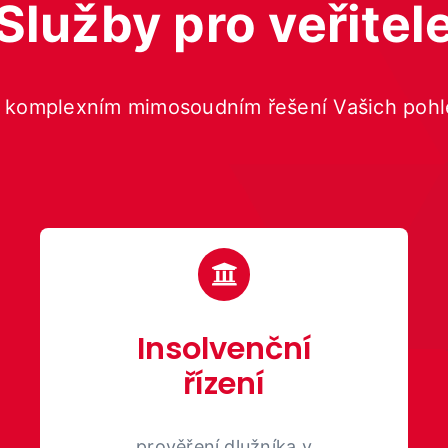
Služby pro veřitel
v komplexním mimosoudním řešení Vašich pohl
Insolvenční
řízení
prověření dlužníka v